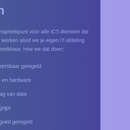
m
nspreekpunt voor alle ICT-diensten die
e werken alsof we je eigen IT-afdeling
bereikbaar. Hoe we dat doen:
heersbaar geregeld
ft- en hardware
lag van data
rijpt
goed geregeld