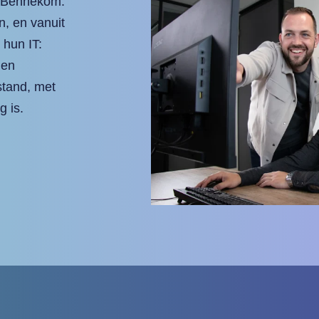
n Bennekom.
, en vanuit
hun IT:
 en
stand, met
g is.