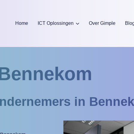
Home
ICT Oplossingen
Over Gimple
Blo
f Bennekom
 ondernemers in Benne