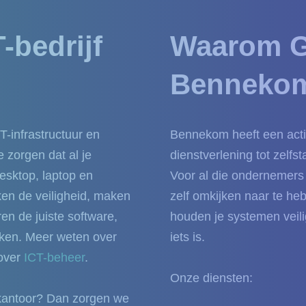
-bedrijf
Waarom G
Benneko
T-infrastructuur en
Bennekom heeft een acti
 zorgen dat al je
dienstverlening tot zelfs
desktop, laptop en
Voor al die ondernemers g
ken de veiligheid, maken
zelf omkijken naar te he
ren de juiste software,
houden je systemen veili
rken. Meer weten over
iets is.
 over
ICT-beheer
.
Onze diensten:
 kantoor? Dan zorgen we