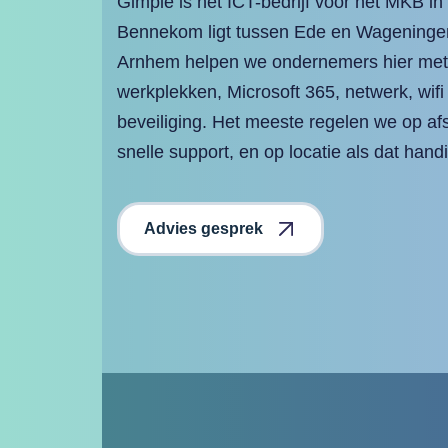
Gimple is het ICT-bedrijf voor het MKB i
Bennekom ligt tussen Ede en Wageningen
Arnhem helpen we ondernemers hier met 
werkplekken, Microsoft 365, netwerk, wifi
beveiliging. Het meeste regelen we op af
snelle support, en op locatie als dat handi
Advies gesprek