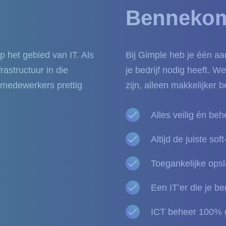
Benneko
p het gebied van IT. Als
Bij Gimple heb je één aa
rastructuur in die
je bedrijf nodig heeft. W
e medewerkers prettig
zijn, alleen makkelijker 
Alles veilig én be
Altijd de juiste so
Toegankelijke ops
Een IT’er die je beg
ICT beheer 100% 